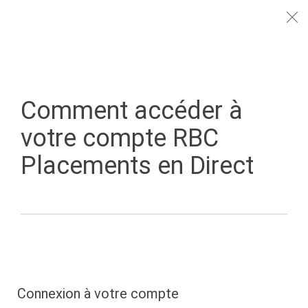
Comment accéder à
votre compte RBC
Comment accéder à votre
Placements en Direct
compte RBC Placements
en Direct**MISSING**
mcm_step_header_counter
email_referral
Connexion à votre compte
course:course-one