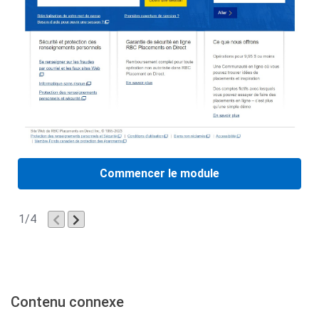
Commencer le module
1
1
/
4
of
4
Contenu connexe